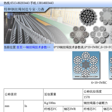
热线:0513-80203443 手机:13814603443
当前位置:
首页
>>
钢丝绳技术参数
>>
6*19钢丝绳技术参数表,6*19+IWRC,6×19+FC,
6×19+IWR
公称抗拉强度
公称直径
近似重量
1570
Kg/100m
钢丝绳最小破断力
mm
In
纤维芯FC
钢芯IWR
纤维芯FC
钢芯I