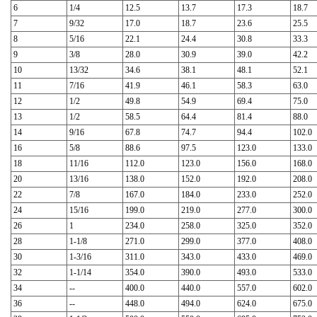
6
1/4
12.5
13.7
17.3
18.7
7
9/32
17.0
18.7
23.6
25.5
8
5/16
22.1
24.4
30.8
33.3
9
3/8
28.0
30.9
39.0
42.2
10
13/32
34.6
38.1
48.1
52.1
11
7/16
41.9
46.1
58.3
63.0
12
1/2
49.8
54.9
69.4
75.0
13
1/2
58.5
64.4
81.4
88.0
14
9/16
67.8
74.7
94.4
102.0
16
5/8
88.6
97.5
123.0
133.0
18
11/16
112.0
123.0
156.0
168.0
20
13/16
138.0
152.0
192.0
208.0
22
7/8
167.0
184.0
233.0
252.0
24
15/16
199.0
219.0
277.0
300.0
26
1
234.0
258.0
325.0
352.0
28
1-1/8
271.0
299.0
377.0
408.0
30
1-3/16
311.0
343.0
433.0
469.0
32
1-1/14
354.0
390.0
493.0
533.0
34
--
400.0
440.0
557.0
602.0
36
--
448.0
494.0
624.0
675.0