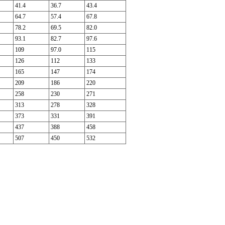
41.4
36.7
43.4
64.7
57.4
67.8
78.2
69.5
82.0
93.1
82.7
97.6
109
97.0
115
126
112
133
165
147
174
209
186
220
258
230
271
313
278
328
373
331
391
437
388
458
507
450
532