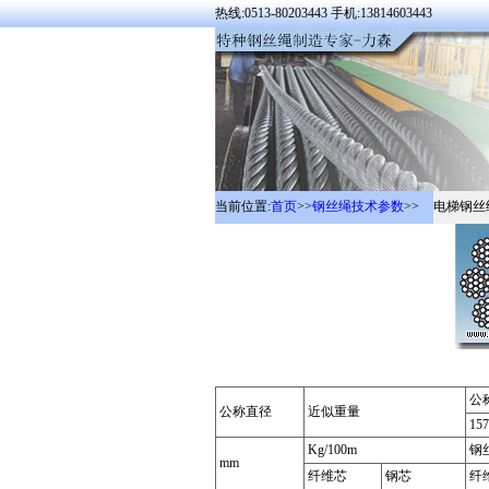
热线:0513-80203443 手机:13814603443
当前位置:
首页
>>
钢丝绳技术参数
>>
电梯钢丝绳技
公
公称直径
近似重量
157
Kg/100m
钢
mm
纤维芯
钢芯
纤