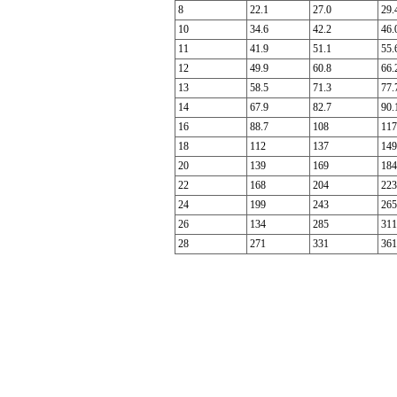
8
22.1
27.0
29.
10
34.6
42.2
46.
11
41.9
51.1
55.
12
49.9
60.8
66.
13
58.5
71.3
77.
14
67.9
82.7
90.
16
88.7
108
117
18
112
137
149
20
139
169
184
22
168
204
223
24
199
243
265
26
134
285
311
28
271
331
361