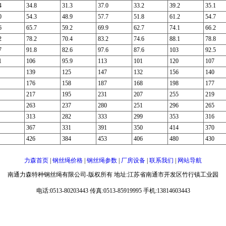
4
34.8
31.3
37.0
33.2
39.2
35.1
0
54.3
48.9
57.7
51.8
61.2
54.7
6
65.7
59.2
69.9
62.7
74.1
66.2
2
78.2
70.4
83.2
74.6
88.1
78.8
7
91.8
82.6
97.6
87.6
103
92.5
1
106
95.9
113
101
120
107
139
125
147
132
156
140
176
158
187
168
198
177
217
195
231
207
255
219
263
237
280
251
296
265
313
282
333
299
353
316
367
331
391
350
414
370
426
384
453
406
480
430
力森首页
|
钢丝绳价格
|
钢丝绳参数
|
厂房设备
|
联系我们
|
网站导航
南通力森特种钢丝绳有限公司-版权所有 地址:江苏省南通市开发区竹行镇工业园
电话:0513-80203443 传真:0513-85919995 手机:13814603443