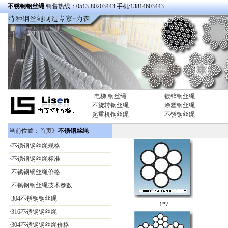
不锈钢钢丝绳
销售热线：0513-80203443 手机:13814603443
电梯 钢丝绳
镀锌钢丝绳
不旋转钢丝绳
涂塑钢丝绳
起重机钢丝绳
不锈钢丝绳
当前位置：
首页
》
不锈钢丝绳
·
不锈钢钢丝绳规格
·
不锈钢钢丝绳标准
·
不锈钢钢丝绳价格
·
不锈钢钢丝绳技术参数
·
304不锈钢钢丝绳
1*7
·
316不锈钢钢丝绳
·
304不锈钢钢丝绳价格