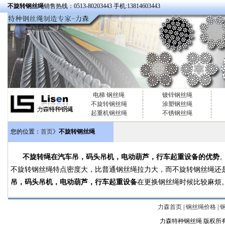
不旋转钢丝绳
销售热线：0513-80203443 手机:13814603443
电梯 钢丝绳
镀锌钢丝绳
不旋转钢丝绳
涂塑钢丝绳
起重机钢丝绳
不锈钢丝绳
您的位置：
首页
》
不旋转钢丝绳
不旋转绳在汽车吊，码头吊机，电动葫芦，行车起重设备的优势
不旋转钢丝绳特点密度大，比普通钢丝绳拉力大，而不旋转钢丝绳还
吊，码头吊机，电动葫芦，行车起重设备
在更换钢丝绳时候比较麻烦
力森首页
|
钢丝绳价格
|
力森特种钢丝绳 版权所