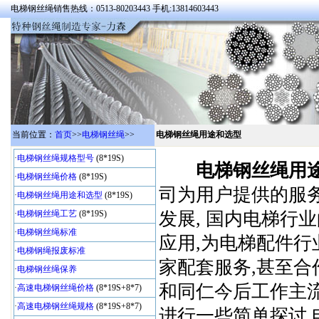
电梯钢丝绳销售热线：0513-80203443 手机:13814603443
当前位置：
首页
>>
电梯钢丝绳
>>
电梯钢丝绳用途和选型
·
电梯钢丝绳规格型号
(8*19S)
电梯钢丝绳用
·
电梯钢丝绳价格
(8*19S)
司为用户提供的服
·
电梯钢丝绳用途和选型
(8*19S)
·
电梯钢丝绳工艺
(8*19S)
发展, 国内电梯行
·
电梯钢丝绳标准
应用,为电梯配件行
·
电梯钢绳报废标准
家配套服务,甚至
·
电梯钢丝绳保养
和同仁今后工作主流
·
高速电梯钢丝绳价格
(8*19S+8*7)
·
高速电梯钢丝绳规格
(8*19S+8*7)
进行一些简单探讨