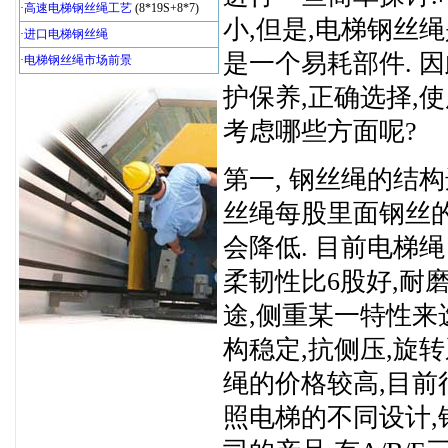
·
高速电梯钢丝绳工艺
(8*19S+8*7)
小,但是,电梯钢丝
·
进口电梯钢丝绳
是一个易耗部件. 因
·
电梯钢丝绳市场前景
护保养,正确选择,
考虑哪些方面呢?
第一, 钢丝绳的结构
丝绳每股里面钢丝的
会降低. 目前电梯
柔韧性比6股好,耐
途,侧重某一特性来
构稳定,抗侧压,旋
绳的价格较高,目前
照电梯的不同设计,