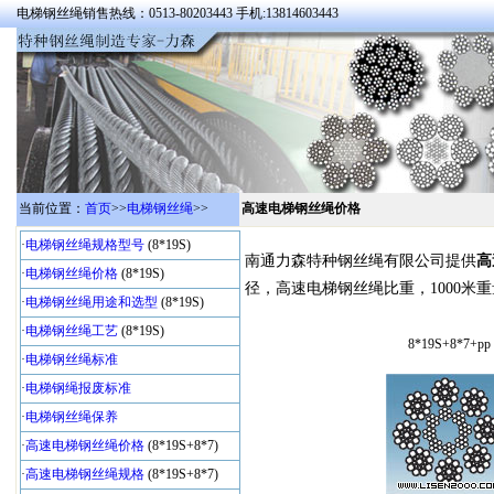
电梯钢丝绳销售热线：0513-80203443 手机:13814603443
当前位置：
首页
>>
电梯钢丝绳
>>
高速电梯钢丝绳价格
·
电梯钢丝绳规格型号
(8*19S)
南通力森特种钢丝绳有限公司提供
高
·
电梯钢丝绳价格
(8*19S)
径，高速电梯钢丝绳比重，1000米
·
电梯钢丝绳用途和选型
(8*19S)
·
电梯钢丝绳工艺
(8*19S)
8*19S+8*7+pp
·
电梯钢丝绳标准
·
电梯钢绳报废标准
·
电梯钢丝绳保养
·
高速电梯钢丝绳价格
(8*19S+8*7)
·
高速电梯钢丝绳规格
(8*19S+8*7)