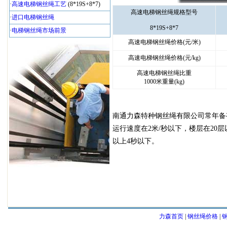
·
高速电梯钢丝绳工艺
(8*19S+8*7)
高速电梯钢丝绳规格型号
·
进口电梯钢丝绳
8*19S+8*7
·
电梯钢丝绳市场前景
高速电梯钢丝绳价格(元/米)
高速电梯钢丝绳价格(元/kg)
高速电梯钢丝绳比重
1000米重量(kg)
南通力森特种钢丝绳有限公司常年备
运行速度在2米/秒以下，楼层在20
以上4秒以下。
力森首页
|
钢丝绳价格
|