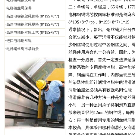
·
电梯钢绳报废标准
二：单钢号，单强度，65号钢，1770
·
电梯钢丝绳保养
电梯钢绳绳芯按国家标准都是剑麻和
·
高速电梯钢丝绳价格
(8*19S+8*7)
8*19S+8*7+pp，8*19S+8*7+1*19
·
高速电梯钢丝绳规格
(8*19S+8*7)
通常情况下，新出厂钢丝绳大部分
·
高速电梯钢丝绳工艺
(8*19S+8*7)
会流失减少。鉴于润滑不仅能够对
·
进口电梯钢丝绳
少钢丝绳使用过程中各钢丝之间、
·
电梯钢丝绳市场前景
丝绳使用寿命也十分有益。因此，
检查十分必要。首先一定要选择适
摩擦系数的专用摩擦油脂，高性能
障。钢丝绳在工作时，内部呈现三
的渗透性能即让润滑油脂中的润滑
润滑油脂还必须具有较强粘附性能
润滑保养有几种方法一种是将钢丝绳拆
小时，另一种是用刷子将润滑剂直
般来说直径约12mm的钢丝绳，每
右；再一种是使用专用的钢丝绳润
本较高。具体采用哪种润滑剂及润