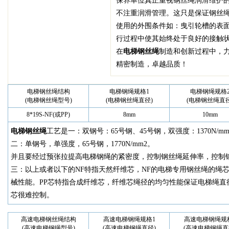
保养单位真正重视钢丝绳润滑维护
不注重润滑管理。这只是保证钢丝
使用的外围条件如：曳引轮槽的表
行过程中使其始终处于良好的接触
在
电梯钢丝绳
制造和创新过程中，
精密制造，卓越品质！
电梯钢丝绳结构
电梯钢绳规格1
电梯钢绳规格
(电梯钢丝绳型号)
(电梯钢丝绳直径)
(电梯钢丝绳直径
8*19S-NF(或PP)
8mm
10mm
电梯钢丝绳
工艺是一：双钢号：65号钢、45号钢，双强度：1370N/mm2 
二：单钢号，单强度，65号钢，1770N/mm2。
并且要经过预张拉提高电梯钢绳的紧密度，控制钢丝绳延伸率，控制
三：以上或者以下的NF特指天然纤维芯，NF的电梯专用钢丝绳的绳
械性能。PP芯特指合成纤维芯，纤维芯绳径的均匀性能保证电梯绳直
芯很难控制。
高速电梯钢丝绳结构
高速电梯钢绳规格1
高速电梯钢绳规
(高速电梯钢绳型号)
(高速电梯钢绳直径)
(高速电梯钢绳直