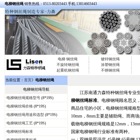
电梯钢丝绳
销售热线：0513-80203443 手机:13814603443
电梯 钢丝绳
镀锌钢丝绳
不旋转钢丝绳
涂塑钢丝绳
起重机钢丝绳
不锈钢丝绳
当前位置：
首页
》
电梯钢丝绳
电梯钢丝绳导航
江苏南通力森特种钢丝绳专业
·
电梯钢丝绳规格型号
(8*19S)
梯钢丝绳标准
。电梯钢绳顾名思义
·
电梯钢丝绳价格
(8*19S)
商品住宅的小区，电梯钢丝绳规格型号一般用
·
电梯钢丝绳用途和选型
(8*19S)
10mm，8mm主要是辅助绳。而商
·
电梯钢丝绳工艺
(8*19S)
载物电梯钢丝绳规格是12mm，13m
·
电梯钢丝绳标准
国家电梯钢绳行业标准有两种。
一：双钢号双
强度
,45号钢,65号钢,13