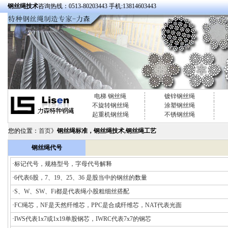
钢丝绳技术
咨询热线：0513-80203443 手机:13814603443
电梯 钢丝绳
镀锌钢丝绳
不旋转钢丝绳
涂塑钢丝绳
起重机钢丝绳
不锈钢丝绳
您的位置：
首页
》
钢丝绳标准，钢丝绳技术,钢丝绳工艺
钢丝绳代号
·
标记代号，规格型号，字母代号解释
·
6代表6股，7、19、25、36 是股当中的钢丝的数量
·
S、W、SW、Fi都是代表绳小股粗细丝搭配
·
FC绳芯，NF是天然纤维芯，PPC是合成纤维芯，NAT代表光面
·
IWS代表1x7或1x19单股钢芯，IWRC代表7x7的钢芯