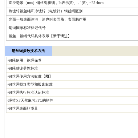
·
直径毫米（mm）钢丝绳粗细，In表示英寸，1英寸=25.4mm
·
热镀锌钢丝绳和冷镀锌（电镀锌）钢丝绳区别
·
光面一般表面涂油，油也叫表面脂，表面脂作用
·
钢绳国家标准标记代号
·
钢丝、钢绳代码具体表示
【新手请进】
钢丝绳参数技术方法
·
钢绳使用，钢绳保养
·
钢绳耐疲劳性标准
·
钢丝绳使用方法标准
【图】
·
钢丝绳损坏类型和报废标准
·
钢丝绳执行标准认证标准
·
绳芯NF天然麻芯PPC的韧性
·
钢丝绳表面脂质量