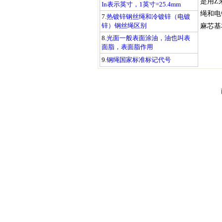
是用Z
In表示英寸，1英寸=25.4mm
绳和电
7.
热镀锌钢丝绳和冷镀锌（电镀
锌）钢丝绳区别
麻芯基
8.
光面一般表面涂油，油也叫表
面脂，表面脂作用
9.
钢绳国家标准标记代号