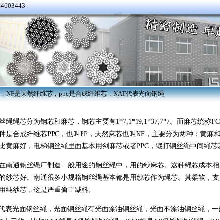
4603443
芯，NF是天然纤维芯，ppc是合成纤维芯，NAT代表光面钢绳
丝绳绳芯分为钢芯和麻芯，钢芯主要有1*7,1*19,1*37,7*7。而麻芯
种是合成纤维芯PPC，也叫PP，天然麻芯也叫NF，主要分为两种：黄麻
比黄麻好，
电梯钢丝绳里面基本用剑麻芯或者PPC，锻打钢丝绳中间绳芯
在南通钢丝绳厂制造一般用途的钢丝绳中，用的纱麻芯。这种绳芯成本相
的纱芯好。南通很多小规格钢丝绳基本都是用纱芯作为绳芯。其柔软，支撑
用纯纱芯，这是严重偷工减料。
则代表光面钢丝绳，光面钢丝绳有光面涂油钢丝绳，光面不涂油钢丝绳，