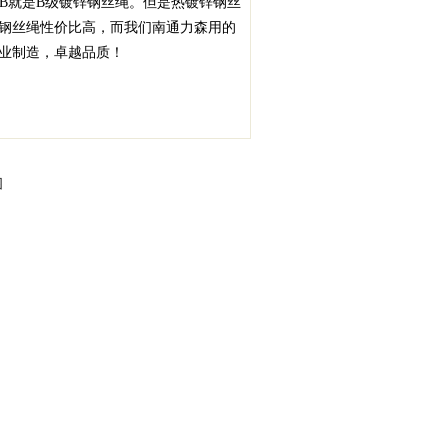
BB就是B级镀锌钢丝绳。但是热镀锌钢丝
钢丝绳性价比高，而我们南通力森用的
业制造，卓越品质！
园