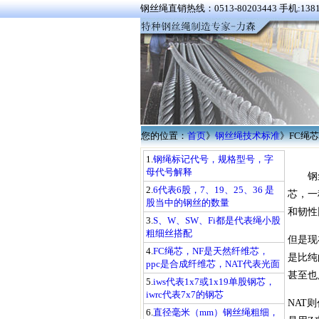
钢丝绳直销热线：0513-80203443 手机:1381
您的位置：
首页
》
钢丝绳技术标准
》
FC绳
1.
钢绳标记代号，规格型号，字
母代号解释
钢
2.
6代表6股，7、19、25、36 是
芯，一
股当中的钢丝的数量
和韧性
3.
S、W、SW、Fi都是代表绳小股
粗细丝搭配
但是现
4.
FC绳芯，NF是天然纤维芯，
是比纯
ppc是合成纤维芯，NAT代表光面
甚至也
5.
iws代表1x7或1x19单股钢芯，
iwrc代表7x7的钢芯
NAT
6.
直径毫米（mm）钢丝绳粗细，