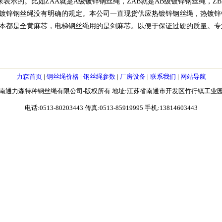
来表示的。比如ZAA就是A级镀锌钢丝绳，ZAB就是AB级镀锌钢丝绳，Z
镀锌钢丝绳没有明确的规定。本公司一直现货供应热镀锌钢丝绳，热镀锌
本都是全黄麻芯，电梯钢丝绳用的是剑麻芯。以便于保证过硬的质量。专
力森首页
|
钢丝绳价格
|
钢丝绳参数
|
厂房设备
|
联系我们
|
网站导航
南通力森特种钢丝绳有限公司-版权所有 地址:江苏省南通市开发区竹行镇工业
电话:0513-80203443 传真:0513-85919995 手机:13814603443