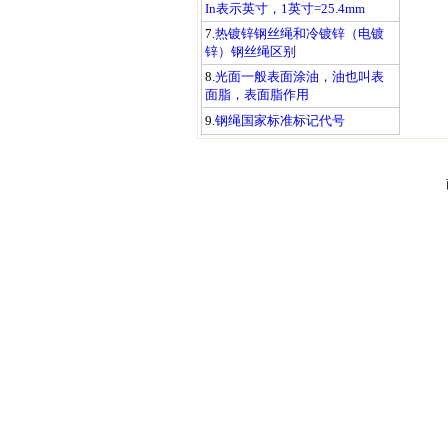
In表示英寸，1英寸=25.4mm
7.
热镀锌钢丝绳和冷镀锌（电镀
锌）钢丝绳区别
8.
光面一般表面涂油，油也叫表
面脂，表面脂作用
9.
钢绳国家标准标记代号