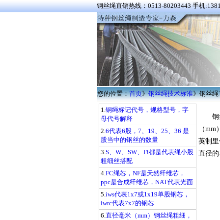
钢丝绳直销热线：0513-80203443 手机:1381
您的位置：
首页
》
钢丝绳技术标准
》
钢丝绳
1.
钢绳标记代号，规格型号，字
钢
母代号解释
（mm
2.
6代表6股，7、19、25、36 是
股当中的钢丝的数量
英制里他
3.
S、W、SW、Fi都是代表绳小股
直径的
粗细丝搭配
4.
FC绳芯，NF是天然纤维芯，
ppc是合成纤维芯，NAT代表光面
5.
iws代表1x7或1x19单股钢芯，
iwrc代表7x7的钢芯
6.
直径毫米（mm）钢丝绳粗细，