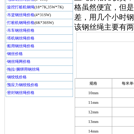
格虽然便宜，但是
·
旋挖打桩机钢绳
(18*7K,35W*7K)
·
吊篮钢丝绳价格
(4*31SW)
差，用几个小时钢
·
打桩机钢绳价格
(6K*36SW)
该钢丝绳主要有两种型
·
吊车钢丝绳价格
·
塔机钢丝绳价格
·
船用钢丝绳价格
·
钢丝价格
·
钢丝绳网价格
·
拖拉/捆绑用钢丝绳
·
钢绞线价格
规格
每米单
·
预应力钢绞线价格
·
密封钢丝绳价格
10mm
11mm
12mm
13mm
14mm