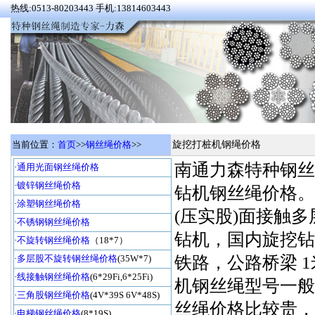
热线:0513-80203443 手机:13814603443
当前位置：
首页
>>
钢丝绳价格
>>
旋挖打桩机钢绳价格
南通力森特种钢丝
·
通用光面钢丝绳价格
·
镀锌钢丝绳价格
钻机钢丝绳价格。
·
涂塑钢丝绳价格
(压实股)面接触
·
不锈钢钢丝绳价格
钻机，国内旋挖钻
·
不旋转钢丝绳价格
（18*7）
·
多层股不旋转钢丝绳价格
(35W*7)
铁路，公路桥梁 1
·
线接触钢丝绳价格
(6*29Fi,6*25Fi)
机钢丝绳型号一般是
·
三角股钢丝绳价格
(4V*39S 6V*48S)
丝绳价格比较贵，
·
电梯钢丝绳价格
(8*19S)