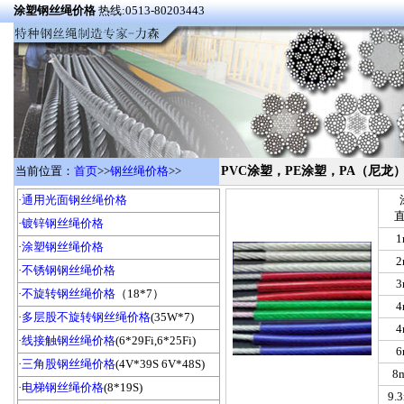
涂塑钢丝绳价格
热线:0513-80203443
当前位置：
首页
>>
钢丝绳价格
>>
PVC涂塑，PE涂塑，PA（尼龙
·
通用光面钢丝绳价格
·
镀锌钢丝绳价格
1
·
涂塑钢丝绳价格
2
·
不锈钢钢丝绳价格
3
·
不旋转钢丝绳价格
（18*7）
4
·
多层股不旋转钢丝绳价格
(35W*7)
4
·
线接触钢丝绳价格
(6*29Fi,6*25Fi)
6
·
三角股钢丝绳价格
(4V*39S 6V*48S)
8
·
电梯钢丝绳价格
(8*19S)
9.