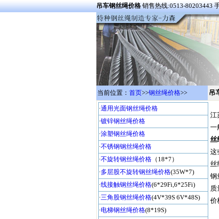
吊车钢丝绳价格
销售热线:0513-80203443 手
当前位置：
首页
>>
钢丝绳价格
>>
吊
·
通用光面钢丝绳价格
江
·
镀锌钢丝绳价格
一
·
涂塑钢丝绳价格
丝
·
不锈钢钢丝绳价格
这
·
不旋转钢丝绳价格
（18*7）
丝
·
多层股不旋转钢丝绳价格
(35W*7)
钢
·
线接触钢丝绳价格
(6*29Fi,6*25Fi)
质
·
三角股钢丝绳价格
(4V*39S 6V*48S)
价
·
电梯钢丝绳价格
(8*19S)