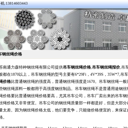
机:13814603443
车钢丝绳价格
苏南通力森特种钢丝绳有限公司提供
吊车钢丝绳价格
,
吊车钢丝绳报价
,吊
般都在1870以上，吊车钢丝绳的型号主要有6*29Fi，4V*39S，35W*
绳价格
比普通钢丝绳的强度高，普通钢丝绳强度是1670。吊车钢丝绳一般用
些钢丝绳原料一般都用于高强度钢丝制品。吊车钢丝绳不是普通用途钢丝
绳价格要比普通钢丝绳价格要高，尤其吊车公司，吊车厂卖出来的吊车钢
丝绳价格又非常便宜。吊车公司的钢丝绳质量部一样都是好，但是大部分
量太差。因为钢丝绳价格太低，他们要竞争，只能做价格便宜的，来保证
格。