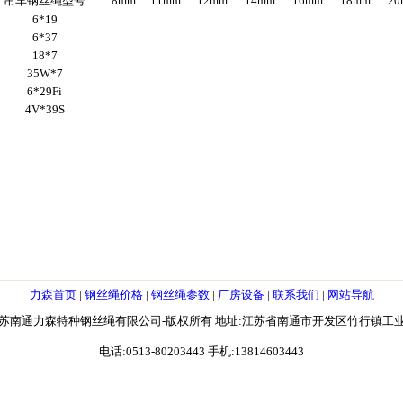
吊车钢丝绳型号
8mm
11mm
12mm
14mm
16mm
18mm
20
6*19
6*37
18*7
35W*7
6*29Fi
4V*39S
力森首页
|
钢丝绳价格
|
钢丝绳参数
|
厂房设备
|
联系我们
|
网站导航
苏南通力森特种钢丝绳有限公司-版权所有 地址:江苏省南通市开发区竹行镇工
电话:0513-80203443 手机:13814603443