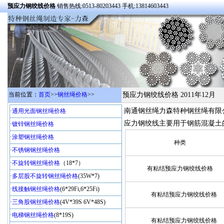
预应力钢绞线价格
销售热线:0513-80203443 手机:13814603443
当前位置：
首页
>>
钢丝绳价格
>>
预应力钢绞线价格 2011年12月
南通钢丝绳力森特种钢丝绳有限
·
通用光面钢丝绳价格
应力钢绞线主要用于钢筋混凝土
·
镀锌钢丝绳价格
·
涂塑钢丝绳价格
种类
·
不锈钢钢丝绳价格
·
不旋转钢丝绳价格
（18*7）
有粘结预应力钢绞线价格
·
多层股不旋转钢丝绳价格
(35W*7)
·
线接触钢丝绳价格
(6*29Fi,6*25Fi)
有粘结预应力钢绞线价格
·
三角股钢丝绳价格
(4V*39S 6V*48S)
·
电梯钢丝绳价格
(8*19S)
有粘结预应力钢绞线价格