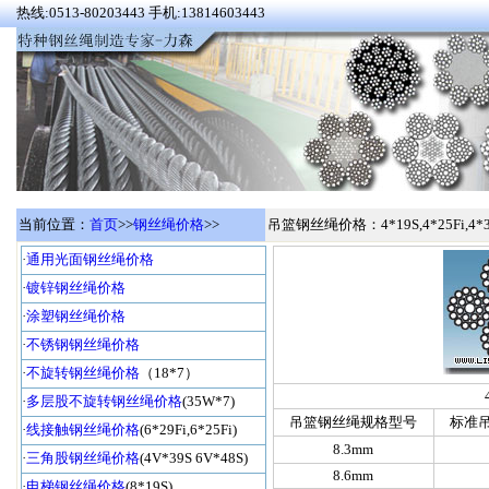
热线:0513-80203443 手机:13814603443
当前位置：
首页
>>
钢丝绳价格
>>
吊篮钢丝绳价格：4*19S,4*25Fi,4*
·
通用光面钢丝绳价格
·
镀锌钢丝绳价格
·
涂塑钢丝绳价格
·
不锈钢钢丝绳价格
·
不旋转钢丝绳价格
（18*7）
·
多层股不旋转钢丝绳价格
(35W*7)
吊篮钢丝绳规格型号
标准
·
线接触钢丝绳价格
(6*29Fi,6*25Fi)
8.3mm
·
三角股钢丝绳价格
(4V*39S 6V*48S)
8.6mm
·
电梯钢丝绳价格
(8*19S)