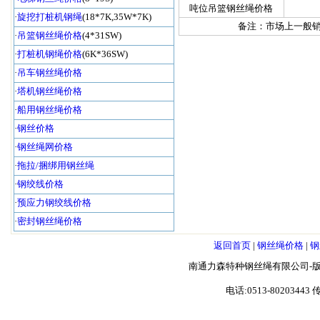
吨位吊篮钢丝绳价格
·
旋挖打桩机钢绳
(18*7K,35W*7K)
备注：市场上一般销
·
吊篮钢丝绳价格
(4*31SW)
·
打桩机钢绳价格
(6K*36SW)
·
吊车钢丝绳价格
·
塔机钢丝绳价格
·
船用钢丝绳价格
·
钢丝价格
·
钢丝绳网价格
·
拖拉/捆绑用钢丝绳
·
钢绞线价格
·
预应力钢绞线价格
·
密封钢丝绳价格
返回首页
|
钢丝绳价格
|
钢
南通力森特种钢丝绳有限公司-版
电话:0513-80203443 